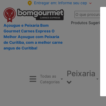
Entregar em:
Informe seu cep
Produtos Sugeridos
Açougue e Peixaria Bom
Gourmet Carnes Express O
Melhor Açougue com Peixaria
de Curitiba, com a melhor carne
angus de Curitiba!
Peixaria
Todas as
Categorias