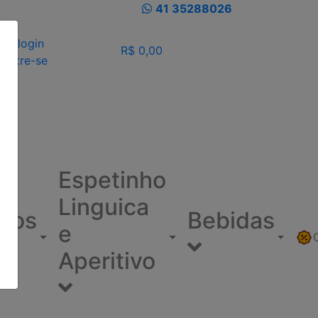
41 35288026
eu login
R$ 0,00
dastre-se
Espetinho
Linguica
ínos
Bebidas
e
Aperitivo