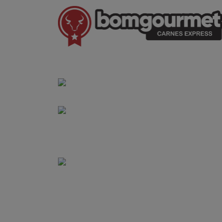
(41) 3528-8026
vendas@bgcarnesexpress.com.br
Segunda a sábado das 8:00 às 21:00hrs
Domingos das 8:00 às 14:00hrs
Rua Saturnino Miranda , 918
Santa Felicidade - Curitiba - PR