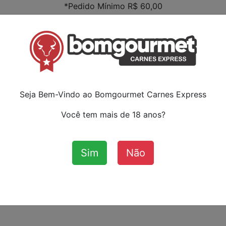
*Pedido Mínimo R$ 60,00
Faça s
ou ca
:
Seja Bem-Vindo ao Bomgourmet Carnes Express
Você tem mais de 18 anos?
Sim
Não
Aves
Bovinos
Cordeiro
Su