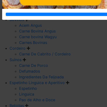
Carne De Frango
Carne De Galeto
Codorna
Bovinos
Acem Angus
Carne Bovina Angus
Carne bovina Wagyu
Carnes Bovinas
Cordeiro
Carne De Cabrito / Cordeiro
Suínos
Carne De Porco
Defumados
Ingredientes Da Feijoada
Espetinho Linguica e Aperitivo
Espetinho
Linguica
Pao de Alho e Doce
Bebidas