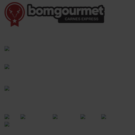
(41) 3528-8026
vendas@bgcarnesexpress.com.br
Segunda a sábado das 8:00 às 21:00hrs
Domingos das 8:00 às 14:00hrs
Rua Saturnino Miranda , 918
Santa Felicidade - Curitiba - PR
FORMAS DE PAGAMENTO