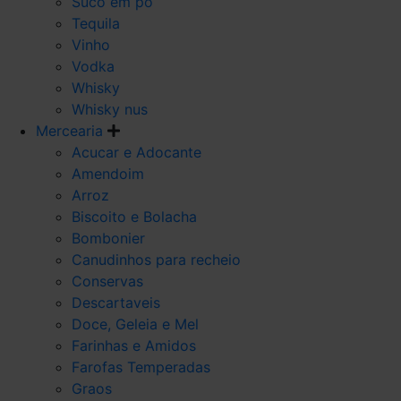
Suco em po
Tequila
Vinho
Vodka
Whisky
Whisky nus
Mercearia
Acucar e Adocante
Amendoim
Arroz
Biscoito e Bolacha
Bombonier
Canudinhos para recheio
Conservas
Descartaveis
Doce, Geleia e Mel
Farinhas e Amidos
Farofas Temperadas
Graos