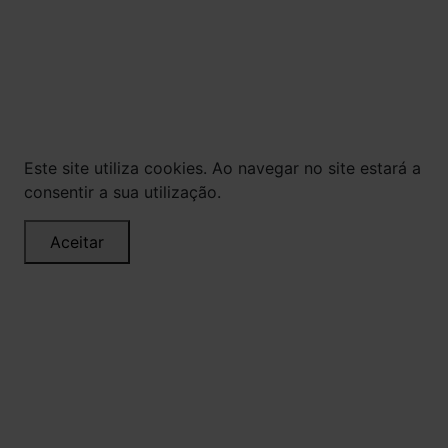
expostos aqui são válidos apenas para compras
via internet. As fotos, textos e layout aqui
veiculados são de propriedade da Loja. É proibida
a utilização total ou parcial sem nossa
autorização.
Este site utiliza cookies. Ao navegar no site estará a
consentir a sua utilização.
Aceitar