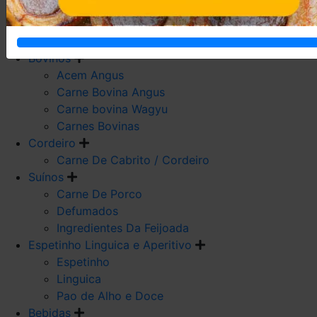
Carne De Frango
Carne De Galeto
Codorna
Bovinos
Acem Angus
Carne Bovina Angus
Carne bovina Wagyu
Carnes Bovinas
Cordeiro
Carne De Cabrito / Cordeiro
Suínos
Carne De Porco
Defumados
Ingredientes Da Feijoada
Espetinho Linguica e Aperitivo
Espetinho
Linguica
Pao de Alho e Doce
Bebidas