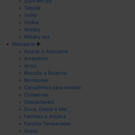
Suco em po
Tequila
Vinho
Vodka
Whisky
Whisky nus
Mercearia
Acucar e Adocante
Amendoim
Arroz
Biscoito e Bolacha
Bombonier
Canudinhos para recheio
Conservas
Descartaveis
Doce, Geleia e Mel
Farinhas e Amidos
Farofas Temperadas
Graos