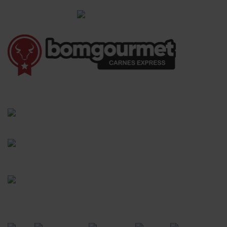
Informações Gerais
(41) 3528-8026
vendas@bgcarnesexpress.com.br
Segunda a sábado das 8:00 às 21:00hrs
Domingos das 8:00 às 14:00hrs
Rua Saturnino Miranda , 918
Santa Felicidade - Curitiba - PR
FORMAS DE PAGAMENTO