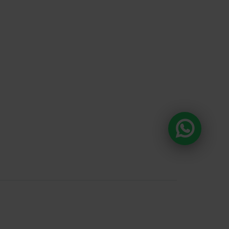
DA E O CONSUMO DE BEBIDAS
ÃO PROIBIDOS PARA MENORES DE 18
A ALCOÓLICA PODE CAUSAR
 QUÍMICA E, EM EXCESSO, PROVOCA
S À SAÚDE. BEBA COM MODERAÇÃO.
anda , 918 Loja 8
ntos e prazos de
 fotos, textos e