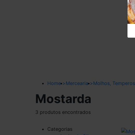
Home
>
Mercearia
>
Molhos, Temperos
Mostarda
3 produtos encontrados
Categorias