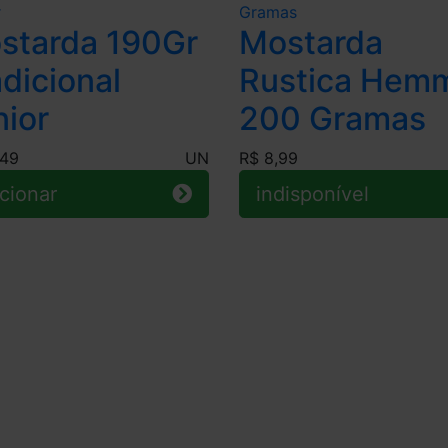
starda 190Gr
Mostarda
dicional
Rustica Hem
nior
200 Gramas
,49
UN
R$ 8,99
cionar
indisponível