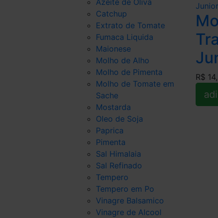
Azeite de Oliva
Catchup
Mo
Extrato de Tomate
Tra
Fumaca Liquida
Maionese
Ju
Molho de Alho
Molho de Pimenta
R$ 14
Molho de Tomate em
adi
Sache
Mostarda
Oleo de Soja
Paprica
Pimenta
Sal Himalaia
Sal Refinado
Tempero
Tempero em Po
Vinagre Balsamico
Vinagre de Alcool