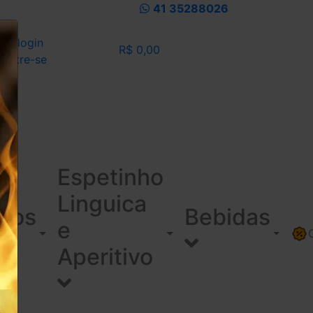
41 35288026
eu login
R$ 0,00
dastre-se
Espetinho
Linguica
ínos
Bebidas
e
Aperitivo