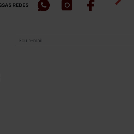
SSAS REDES
INSTITUCIONAL
INFORMAÇÕES
GERAIS
Quem Somos
Política de Privacidade
Como Comprar
Compra Segura
Procedência e
Forma de Entrega
Qualidade
Carnes Peixes e Frutos do
Açougue e
Mar Para Churrasco em
Peixaria em
Curitiba
Curitiba