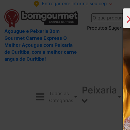
Entregar em:
Informe seu cep
Produtos Sugeridos
Açougue e Peixaria Bom
Gourmet Carnes Express O
Melhor Açougue com Peixaria
de Curitiba, com a melhor carne
angus de Curitiba!
Peixaria
Todas as
Categorias