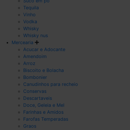
Suco em po
Tequila
Vinho
Vodka
Whisky
Whisky nus
Mercearia
Acucar e Adocante
Amendoim
Arroz
Biscoito e Bolacha
Bombonier
Canudinhos para recheio
Conservas
Descartaveis
Doce, Geleia e Mel
Farinhas e Amidos
Farofas Temperadas
Graos