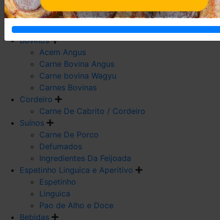
Carne De Frango
Carne De Galeto
Codorna
Bovinos
Acem Angus
Carne Bovina Angus
Carne bovina Wagyu
Carnes Bovinas
Cordeiro
Carne De Cabrito / Cordeiro
Suínos
Carne De Porco
Defumados
Ingredientes Da Feijoada
Espetinho Linguica e Aperitivo
Espetinho
Linguica
Pao de Alho e Doce
Bebidas