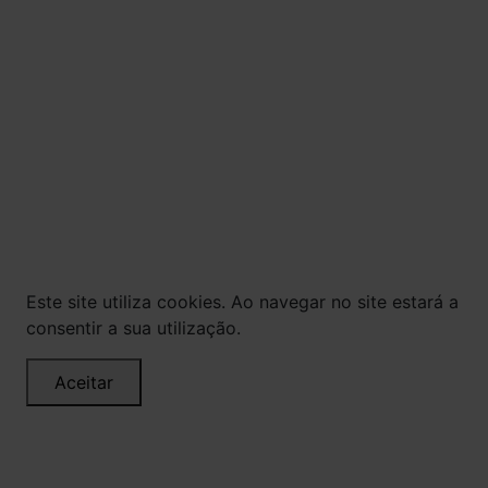
PROVOCA GRAVES MALES À SAÚDE. BEBA COM
MODERAÇÃO.
© Todos os direitos reservados. Eventuais
promoções, descontos e prazos de pagamento
expostos aqui são válidos apenas para compras
via internet. As fotos, textos e layout aqui
veiculados são de propriedade da Loja. É proibida
a utilização total ou parcial sem nossa
autorização.
Este site utiliza cookies. Ao navegar no site estará a
consentir a sua utilização.
Aceitar