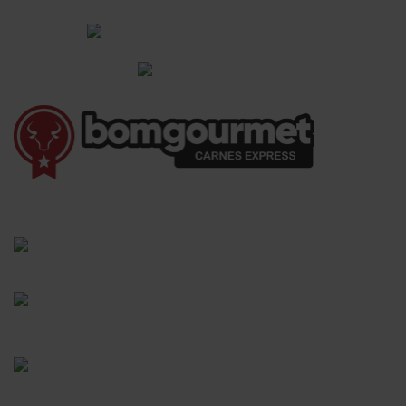
Institucional
Informações Gerais
(41) 3528-8026
vendas@bgcarnesexpress.com.br
Segunda a sábado das 8:00 às 21:00hrs
Domingos das 8:00 às 14:00hrs
Rua Saturnino Miranda , 918
Santa Felicidade - Curitiba - PR