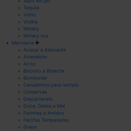
Suco em po
Tequila
Vinho
Vodka
Whisky
Whisky nus
Mercearia
Acucar e Adocante
Amendoim
Arroz
Biscoito e Bolacha
Bombonier
Canudinhos para recheio
Conservas
Descartaveis
Doce, Geleia e Mel
Farinhas e Amidos
Farofas Temperadas
Graos