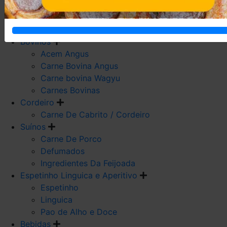
Carne De Frango
Carne De Galeto
Codorna
Bovinos
Acem Angus
Carne Bovina Angus
Carne bovina Wagyu
Carnes Bovinas
Cordeiro
Carne De Cabrito / Cordeiro
Suínos
Carne De Porco
Defumados
Ingredientes Da Feijoada
Espetinho Linguica e Aperitivo
Espetinho
Linguica
Pao de Alho e Doce
Bebidas