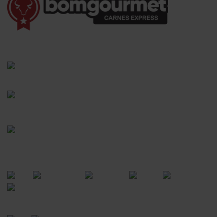
(41) 3528-8026
vendas@bgcarnesexpress.com.br
Segunda a sábado das 8:00 às 21:00hrs
Domingos das 8:00 às 14:00hrs
Rua Saturnino Miranda , 918
Santa Felicidade - Curitiba - PR
FORMAS DE PAGAMENTO
CERTIFICADOS
POWERED BY