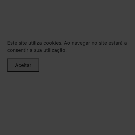
via internet. As fotos, textos e layout aqui
veiculados são de propriedade da Loja. É proibida
a utilização total ou parcial sem nossa
autorização.
Este site utiliza cookies. Ao navegar no site estará a
consentir a sua utilização.
Aceitar