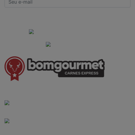
CADASTRAR
Institucional
Informações Gerais
(41) 3528-8026
vendas@bgcarnesexpress.com.br
Segunda a sábado das 8:00 às 21:00hrs
Domingos das 8:00 às 14:00hrs