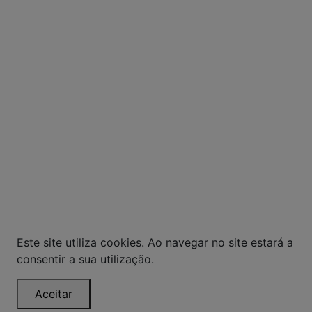
ALCOÓLICAS SÃO PROIBIDOS PARA MENORES DE
18 ANOS. BEBIDA ALCOÓLICA PODE CAUSAR
DEPENDÊNCIA QUÍMICA E, EM EXCESSO,
PROVOCA GRAVES MALES À SAÚDE. BEBA COM
MODERAÇÃO.
© Todos os direitos reservados. Eventuais
promoções, descontos e prazos de pagamento
expostos aqui são válidos apenas para compras
via internet. As fotos, textos e layout aqui
veiculados são de propriedade da Loja. É proibida
a utilização total ou parcial sem nossa
autorização.
Este site utiliza cookies. Ao navegar no site estará a
consentir a sua utilização.
Aceitar