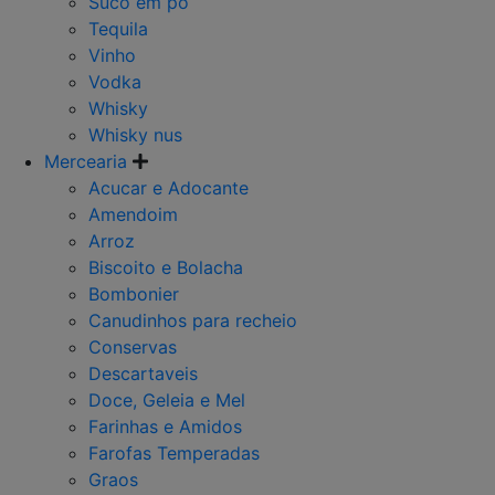
Suco em po
Tequila
Vinho
Vodka
Whisky
Whisky nus
Mercearia
Acucar e Adocante
Amendoim
Arroz
Biscoito e Bolacha
Bombonier
Canudinhos para recheio
Conservas
Descartaveis
Doce, Geleia e Mel
Farinhas e Amidos
Farofas Temperadas
Graos