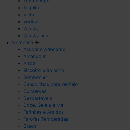
Suco em po
Tequila
Vinho
Vodka
Whisky
Whisky nus
Mercearia
Acucar e Adocante
Amendoim
Arroz
Biscoito e Bolacha
Bombonier
Canudinhos para recheio
Conservas
Descartaveis
Doce, Geleia e Mel
Farinhas e Amidos
Farofas Temperadas
Graos