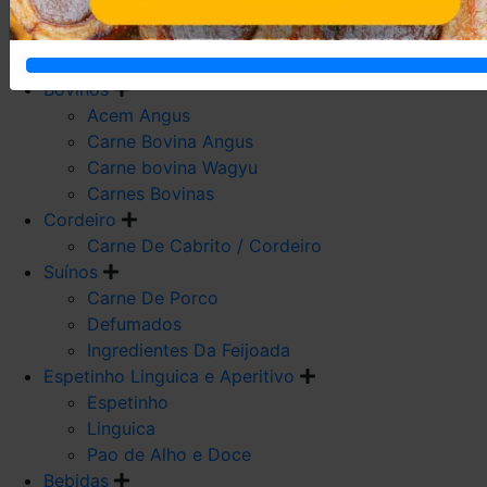
Carne De Frango
Carne De Galeto
Codorna
Bovinos
Acem Angus
Carne Bovina Angus
Carne bovina Wagyu
Carnes Bovinas
Cordeiro
Carne De Cabrito / Cordeiro
Suínos
Carne De Porco
Defumados
Ingredientes Da Feijoada
Espetinho Linguica e Aperitivo
Espetinho
Linguica
Pao de Alho e Doce
Bebidas