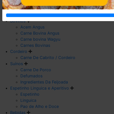
Carne De Frango
Carne De Galeto
Codorna
Bovinos
Acem Angus
Carne Bovina Angus
Carne bovina Wagyu
Carnes Bovinas
Cordeiro
Carne De Cabrito / Cordeiro
Suínos
Carne De Porco
Defumados
Ingredientes Da Feijoada
Espetinho Linguica e Aperitivo
Espetinho
Linguica
Pao de Alho e Doce
Bebidas