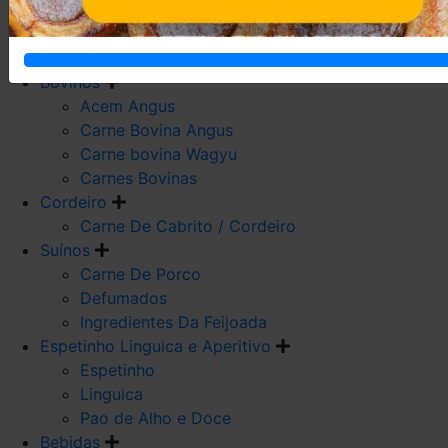
Carne De Frango
Carne De Galeto
Codorna
Bovinos
Acem Angus
Carne Bovina Angus
Carne bovina Wagyu
Carnes Bovinas
Cordeiro
Carne De Cabrito / Cordeiro
Suínos
Carne De Porco
Defumados
Ingredientes Da Feijoada
Espetinho Linguica e Aperitivo
Espetinho
Linguica
Pao de Alho e Doce
Bebidas