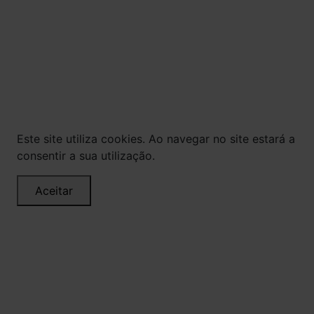
© Todos os direitos reservados. Eventuais
promoções, descontos e prazos de pagamento
expostos aqui são válidos apenas para compras
via internet. As fotos, textos e layout aqui
veiculados são de propriedade da Loja. É proibida
a utilização total ou parcial sem nossa
autorização.
Este site utiliza cookies. Ao navegar no site estará a
consentir a sua utilização.
Aceitar