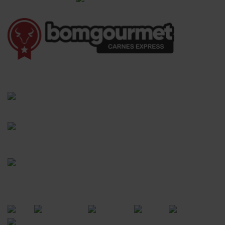
(41) 3528-8026
vendas@bgcarnesexpress.com.br
Segunda a sábado das 8:00 às 21:00hrs
Domingos das 8:00 às 14:00hrs
Rua Saturnino Miranda , 918
Santa Felicidade - Curitiba - PR
FORMAS DE PAGAMENTO