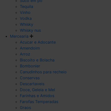
Suco em po
Tequila
Vinho
Vodka
Whisky
Whisky nus
Mercearia
Acucar e Adocante
Amendoim
Arroz
Biscoito e Bolacha
Bombonier
Canudinhos para recheio
Conservas
Descartaveis
Doce, Geleia e Mel
Farinhas e Amidos
Farofas Temperadas
Graos